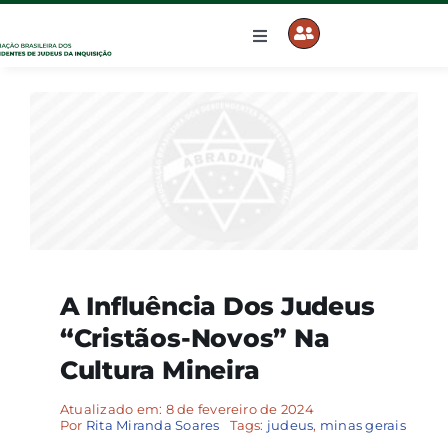
Ir
para
Toggle
Navigation
o
Início
conteúdo
A ABRADJIN
Cadastre-se
Artigos
A Influência Dos Judeus
“cristãos-Novos” Na
Acervo
Cultura Mineira
Atualizado em: 8 de fevereiro de 2024
Contato
Por
Rita Miranda Soares
Tags:
judeus
,
minas gerais