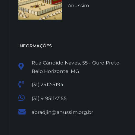
Anussim
INFORMAÇÕES
Rua Cândido Naves, 55 - Ouro Preto
Belo Horizonte, MG
(31) 2512•5194
(31) 9 9511•7155
abradjin@anussim.org.br